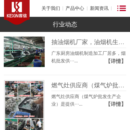
关于我们
产品中心
新闻资讯
行业动态
抽油烟机厂家，油烟机生产批发企业
广东厨房油烟机制造加工厂居多，烟
【详情】
机批发供···...
燃气灶供应商（煤气炉批发生产企业）
燃气灶供应商（煤气炉批发生产企
【详情】
业）是提供···...